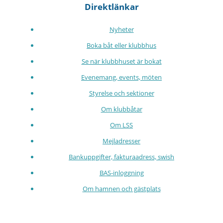
Direktlänkar
Nyheter
Boka båt eller klubbhus
Se när klubbhuset är bokat
Evenemang, events, möten
Styrelse och sektioner
Om klubbåtar
Om LSS
Mejladresser
Bankuppgifter, fakturaadress, swish
BAS-inloggning
Om hamnen och gästplats