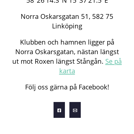
58°26’14.3″N 15°37’21.5″E
Norra Oskarsgatan 51, 582 75
Linköping
Klubben och hamnen ligger på
Norra Oskarsgatan, nästan längst
ut mot Roxen längst Stångån.
Se på
karta
Följ oss gärna på Facebook!