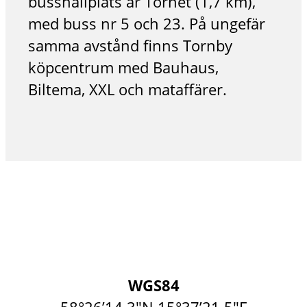
busshållplats är Tornet (1,7 km),
med buss nr 5 och 23. På ungefär
samma avstånd finns Tornby
köpcentrum med Bauhaus,
Biltema, XXL och mataffärer.
WGS84