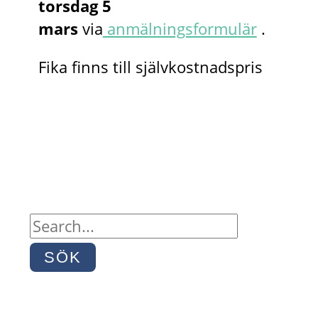
torsdag 5
mars
via
anmälningsformulär
.
Fika finns till självkostnadspris
S
ö
k
e