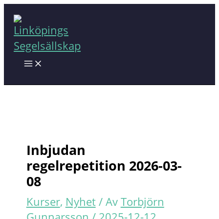
Hoppa
till
innehåll
Inbjudan
regelrepetition 2026-03-
08
Kurser
,
Nyhet
/ Av
Torbjörn
Gunnarsson
/
2025-12-12