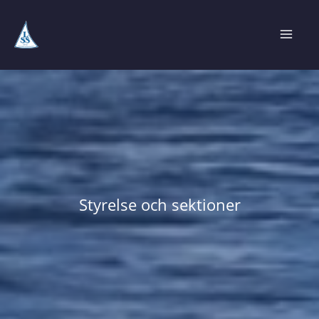
Hoppa
till
innehåll
Styrelse och sektioner