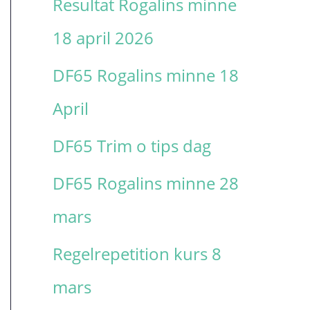
Resultat Rogalins minne
t
18 april 2026
e
DF65 Rogalins minne 18
r
April
:
DF65 Trim o tips dag
DF65 Rogalins minne 28
mars
Regelrepetition kurs 8
mars