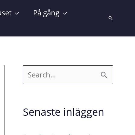
set
På gång
Sök
S
ö
k
Senaste inläggen
e
f