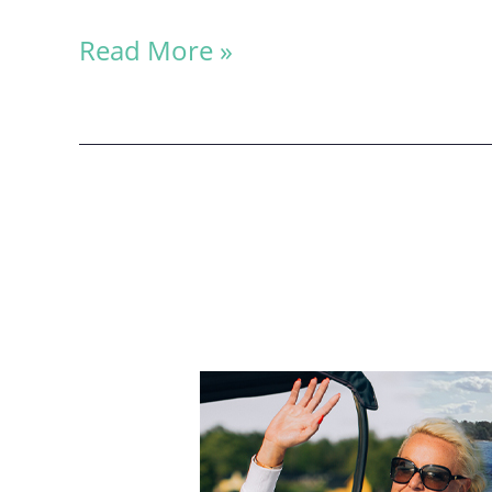
Kappseglingsprogram
Read More »
2024