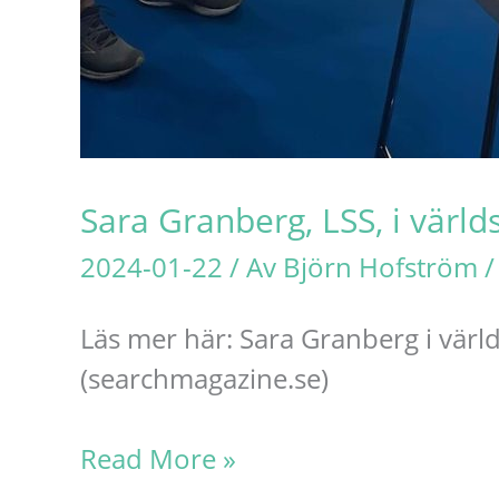
Sara Granberg, LSS, i värl
2024-01-22
/ Av
Björn Hofström
Läs mer här: Sara Granberg i värl
(searchmagazine.se)
Sara
Read More »
Granberg,