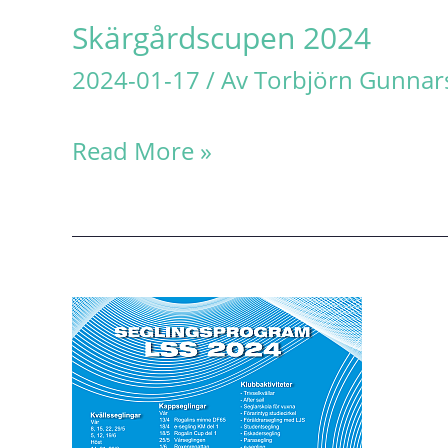
Skärgårdscupen 2024
2024-01-17
/ Av
Torbjörn Gunna
Skärgårdscupen
Read More »
2024