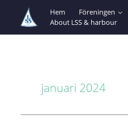
Hoppa
Hem
Föreningen
till
About LSS & harbour
innehåll
januari 2024