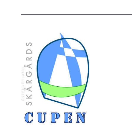
LSS,
i
världstoppen
på
e-
segling