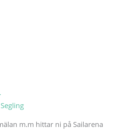
4
/
Segling
mälan m.m hittar ni på Sailarena