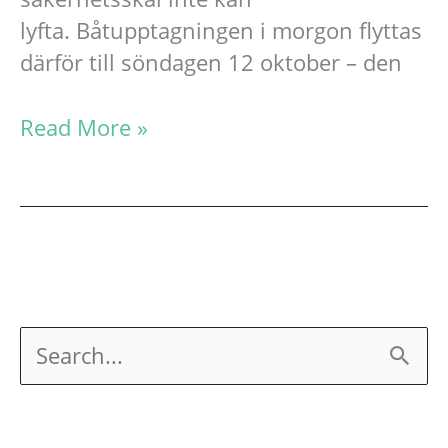
lyfta. Båtupptagningen i morgon flyttas
därför till söndagen 12 oktober – den
Upptagningen
Read More »
flyttas
till
söndagen
12
oktober!
S
ö
k