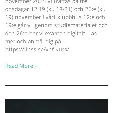
november 2025 Vi träffas på tre
onsdagar 12,19 (kl. 18-21) och 26:e (kl.
19) november i vårt klubbhus 12:e och
19:e går vi igenom studiematerialet och
den 26:e har vi examen digitalt. Läs
mer och anmäl dig på
https://linss.se/vhf-kurs/
VHF-
Read More »
kurs