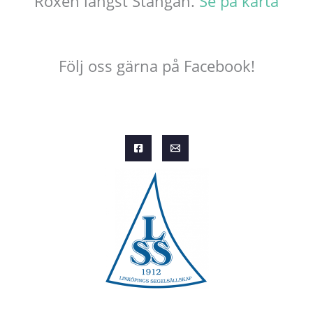
Roxen längst Stångån.
Se på karta
Följ oss gärna på Facebook!