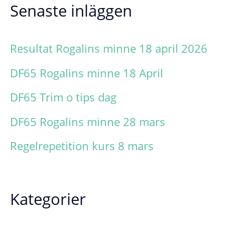
Senaste inläggen
e
f
Resultat Rogalins minne 18 april 2026
t
DF65 Rogalins minne 18 April
e
DF65 Trim o tips dag
r
DF65 Rogalins minne 28 mars
:
Regelrepetition kurs 8 mars
Kategorier