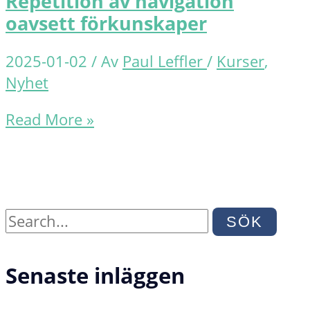
Repetition av navigation
riddare
oavsett förkunskaper
2025-01-02
/ Av
Paul Leffler
/
Kurser
,
Nyhet
Repetition
Read More »
av
navigation
oavsett
förkunskaper
S
ö
Senaste inläggen
k
e