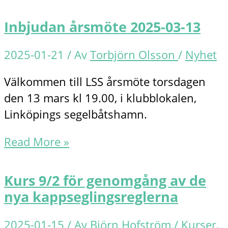
Inbjudan årsmöte 2025-03-13
2025-01-21
/ Av
Torbjörn Olsson
/
Nyhet
Välkommen till LSS årsmöte torsdagen
den 13 mars kl 19.00, i klubblokalen,
Linköpings segelbåtshamn.
Inbjudan
Read More »
årsmöte
2025-
Kurs 9/2 för genomgång av de
03-
nya kappseglingsreglerna
13
2025-01-15
/ Av
Björn Hofström
/
Kurser
,