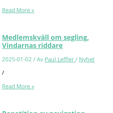
Medlemskväll
Read More »
med
sjöräddningssällskapet
23
Medlemskväll om segling,
januari
Vindarnas riddare
2025-01-02
/ Av
Paul Leffler
/
Nyhet
/
Medlemskväll
Read More »
om
segling,
Vindarnas