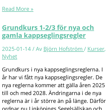
Kurs
Read More »
9/2
för
Grundkurs 1-2/3 för nya och
genomgång
gamla kappseglingsregler
av
de
2025-01-14
/ Av
Björn Hofström
/
Kurser
,
nya
Nyhet
kappseglingsreglerna
Grundkurs i nya kappseglingsreglerna. I
år har vi fått nya kappseglingsregler. De
nya reglerna kommer att gälla åren 2025
till och med 2028. Ändringarna i de nya
reglerna är i år större än på länge. Därför
ordnar nu Linköpings Segelsällskap och