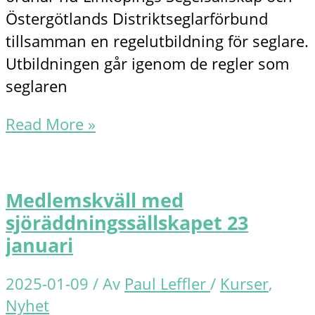
Östergötlands Distriktseglarförbund
tillsamman en regelutbildning för seglare.
Utbildningen går igenom de regler som
seglaren
Grundkurs
Read More »
1-
2/3
för
Medlemskväll med
nya
sjöräddningssällskapet 23
och
januari
gamla
kappseglingsregler
2025-01-09
/ Av
Paul Leffler
/
Kurser
,
Nyhet