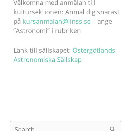
Välkomna med anmälan till
kultursektionen: Anmäl dig snarast
på
kursanmalan@linss.se
– ange
”Astronomi” i rubriken
Länk till sällskapet:
Östergötlands
Astronomiska Sällskap
S