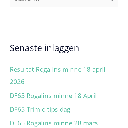
ö
k
e
f
Senaste inläggen
t
Resultat Rogalins minne 18 april
e
2026
r
:
DF65 Rogalins minne 18 April
DF65 Trim o tips dag
DF65 Rogalins minne 28 mars