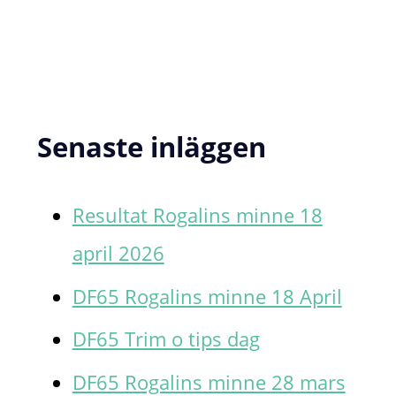
k
e
f
t
Senaste inläggen
e
r
Resultat Rogalins minne 18
:
april 2026
DF65 Rogalins minne 18 April
DF65 Trim o tips dag
DF65 Rogalins minne 28 mars