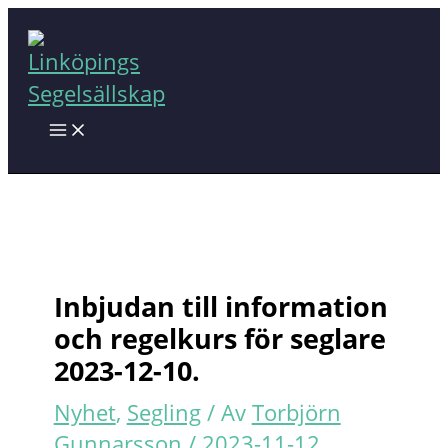
Hoppa
till
innehåll
Inbjudan till information
och regelkurs för seglare
2023-12-10.
Nyhet
,
Segling
/ Av
Torbjörn
Gunnarsson
/
2023-11-12