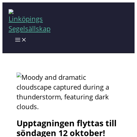
Hoppa
till
innehåll
Upptagningen flyttas till
söndagen 12 oktober!