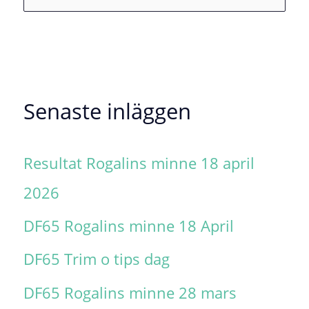
ö
k
e
f
Senaste inläggen
t
Resultat Rogalins minne 18 april
e
2026
r
:
DF65 Rogalins minne 18 April
DF65 Trim o tips dag
DF65 Rogalins minne 28 mars