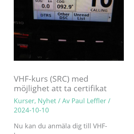
VHF-kurs (SRC) med
möjlighet att ta certifikat
Kurser
,
Nyhet
/ Av
Paul Leffler
/
2024-10-10
Nu kan du anmäla dig till VHF-