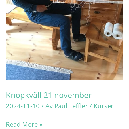
Knopkväll 21 november
2024-11-10
/ Av
Paul Leffler
/
Kurser
Knopkväll
Read More »