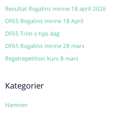
f
Resultat Rogalins minne 18 april 2026
t
DF65 Rogalins minne 18 April
e
DF65 Trim o tips dag
r
DF65 Rogalins minne 28 mars
:
Regelrepetition kurs 8 mars
Kategorier
Hamnen