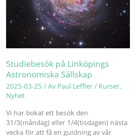
Studiebesök på Linköpings
Astronomiska Sällskap
2025-03-25
/ Av
Paul Leffler
/
Kurser
,
Nyhet
Vi har bokat ett besök den
31/3(måndag) eller 1/4(tisdagen) nästa
vecka för att få en guidning av vår