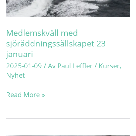
Medlemskväll med
sjöräddningssällskapet 23
januari
2025-01-09
/ Av
Paul Leffler
/
Kurser
,
Nyhet
Medlemskväll
Read More »
med
sjöräddningssällskapet
23
januari