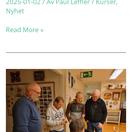
2025-01-02
/ Av
Paul Leffler
/
Kurser
,
Nyhet
Repetition
Read More »
av
navigation
oavsett
förkunskaper