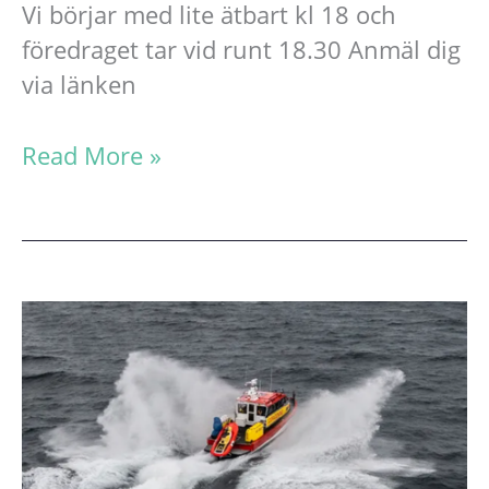
Vi börjar med lite ätbart kl 18 och
föredraget tar vid runt 18.30 Anmäl dig
via länken
Semestersegla
Read More »
i
Estland
–
Sveriges
östra
skärgård
–
20
mars