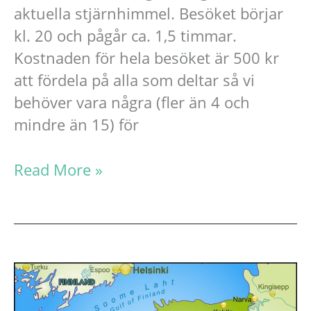
aktuella stjärnhimmel. Besöket börjar
kl. 20 och pågår ca. 1,5 timmar.
Kostnaden för hela besöket är 500 kr
att fördela på alla som deltar så vi
behöver vara några (fler än 4 och
mindre än 15) för
Studiebesök
Read More »
på
Linköpings
Astronomiska
Sällskap