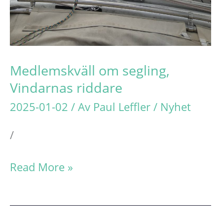
Medlemskväll om segling,
Vindarnas riddare
2025-01-02
/ Av
Paul Leffler
/
Nyhet
/
Medlemskväll
Read More »
om
segling,
Vindarnas