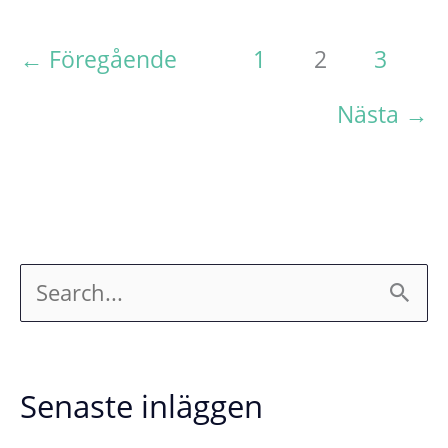
kursen
inställd,
←
Föregående
1
2
3
men
vi
Nästa
→
återkommer
S
ö
k
Senaste inläggen
e