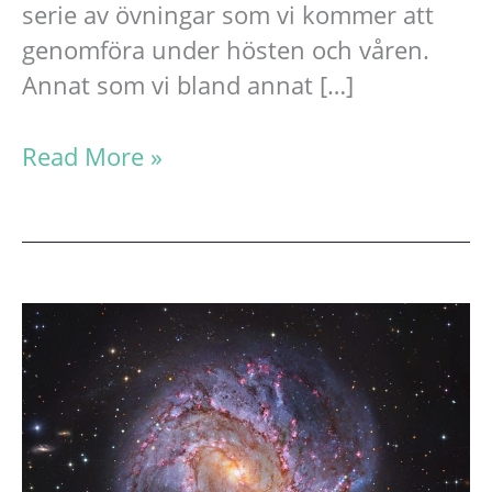
serie av övningar som vi kommer att
genomföra under hösten och våren.
Annat som vi bland annat […]
Erfarenheter
Read More »
från
sjösäkerhetsövning
25/8