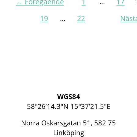
←
Föregående
1
…
17
19
…
22
Näst
WGS84
58°26’14.3″N 15°37’21.5″E
Norra Oskarsgatan 51, 582 75
Linköping