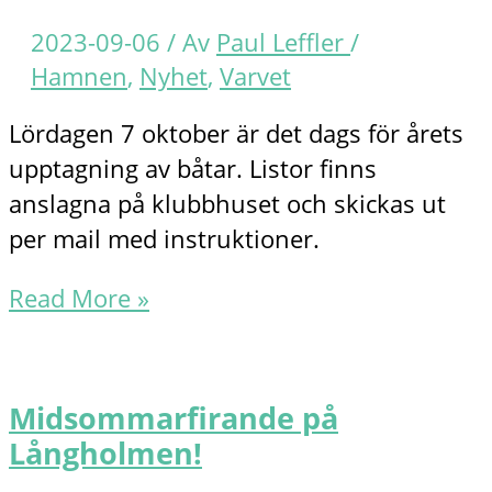
2023-09-06
/ Av
Paul Leffler
/
Hamnen
,
Nyhet
,
Varvet
Lördagen 7 oktober är det dags för årets
upptagning av båtar. Listor finns
anslagna på klubbhuset och skickas ut
per mail med instruktioner.
Upptagning
Read More »
7
oktober
Midsommarfirande på
Långholmen!