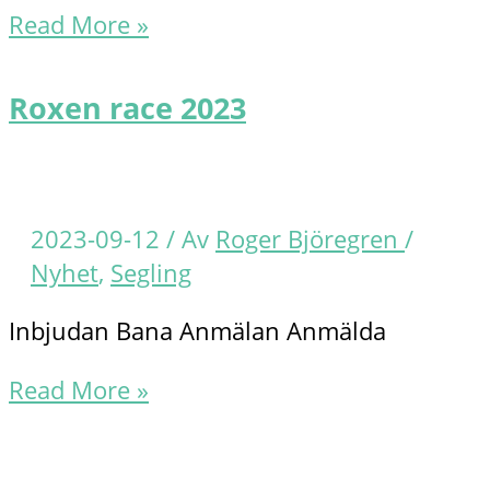
KM
Read More »
eSegling
höst
Roxen race 2023
2023
2023-09-12
/ Av
Roger Björegren
/
Nyhet
,
Segling
Inbjudan Bana Anmälan Anmälda
Roxen
Read More »
race
2023